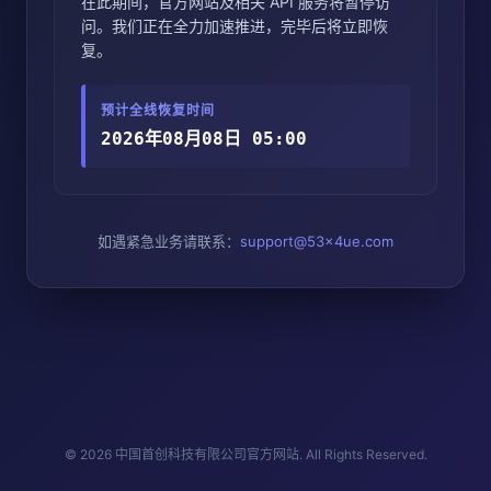
在此期间，官方网站及相关 API 服务将暂停访
问。我们正在全力加速推进，完毕后将立即恢
复。
预计全线恢复时间
2026年08月08日 05:00
如遇紧急业务请联系：
support@53x4ue.com
© 2026 中国首创科技有限公司官方网站. All Rights Reserved.