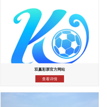
双赢彩票官方网站
查看详情