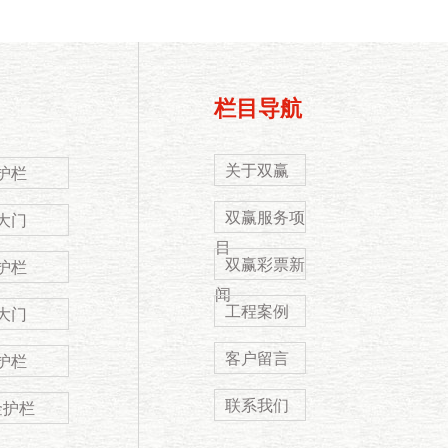
栏目导航
关于双赢
护栏
双赢服务项
大门
目
双赢彩票新
护栏
闻
工程案例
大门
客户留言
护栏
联系我们
金护栏