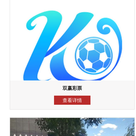
双赢彩票
查看详情