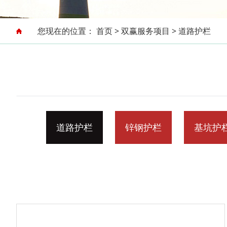
您现在的位置：
首页
>
双赢服务项目
>
道路护栏
道路护栏
锌钢护栏
基坑护