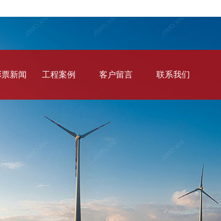
彩票新闻
工程案例
客户留言
联系我们
公司动态
行业新闻