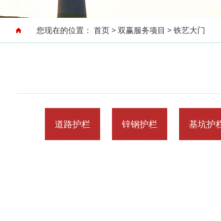
您现在的位置：
首页
>
双赢服务项目
>
铁艺大门
道路护栏
锌钢护栏
基坑护